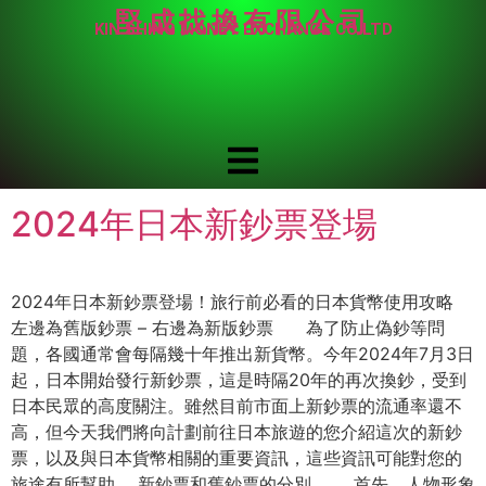
堅成找換有限公司
KIN SHING MONEY EXCHANGE CO LTD
2024年日本新鈔票登場
2024年日本新鈔票登場！旅行前必看的日本貨幣使用攻略
左邊為舊版鈔票 – 右邊為新版鈔票 為了防止偽鈔等問
題，各國通常會每隔幾十年推出新貨幣。今年2024年7月3日
起，日本開始發行新鈔票，這是時隔20年的再次換鈔，受到
日本民眾的高度關注。雖然目前市面上新鈔票的流通率還不
高，但今天我們將向計劃前往日本旅遊的您介紹這次的新鈔
票，以及與日本貨幣相關的重要資訊，這些資訊可能對您的
旅途有所幫助。 新鈔票和舊鈔票的分別. 首先，人物形象