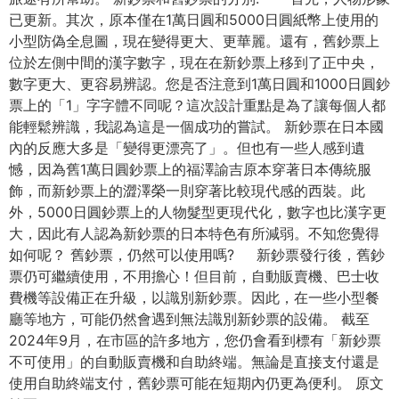
已更新。其次，原本僅在1萬日圓和5000日圓紙幣上使用的
小型防偽全息圖，現在變得更大、更華麗。還有，舊鈔票上
位於左側中間的漢字數字，現在在新鈔票上移到了正中央，
數字更大、更容易辨認。您是否注意到1萬日圓和1000日圓鈔
票上的「1」字字體不同呢？這次設計重點是為了讓每個人都
能輕鬆辨識，我認為這是一個成功的嘗試。 新鈔票在日本國
內的反應大多是「變得更漂亮了」。但也有一些人感到遺
憾，因為舊1萬日圓鈔票上的福澤諭吉原本穿著日本傳統服
飾，而新鈔票上的澀澤榮一則穿著比較現代感的西裝。此
外，5000日圓鈔票上的人物髮型更現代化，數字也比漢字更
大，因此有人認為新鈔票的日本特色有所減弱。不知您覺得
如何呢？ 舊鈔票，仍然可以使用嗎? 新鈔票發行後，舊鈔
票仍可繼續使用，不用擔心！但目前，自動販賣機、巴士收
費機等設備正在升級，以識別新鈔票。因此，在一些小型餐
廳等地方，可能仍然會遇到無法識別新鈔票的設備。 截至
2024年9月，在市區的許多地方，您仍會看到標有「新鈔票
不可使用」的自動販賣機和自助終端。無論是直接支付還是
使用自助終端支付，舊鈔票可能在短期內仍更為便利。 原文